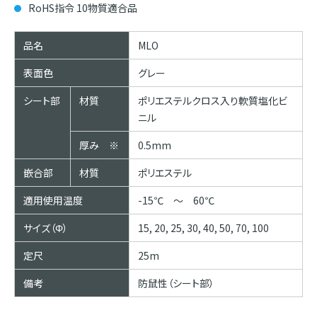
RoHS指令 10物質適合品
品名
MLO
表面色
グレー
シート部
材質
ポリエステルクロス入り軟質塩化ビ
ニル
厚み ※
0.5mm
嵌合部
材質
ポリエステル
適用使用温度
-15℃ ～ 60℃
サイズ（Φ）
15, 20, 25, 30, 40, 50, 70, 100
定尺
25m
備考
防鼠性（シート部）