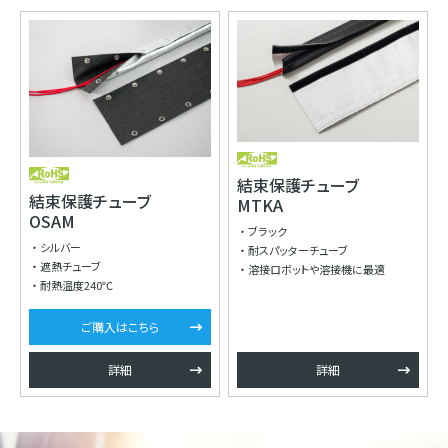
結束保護チューブ
結束保護チューブ
MTKA
OSAM
ブラック
シルバー
耐スパッターチューブ
遮熱チューブ
溶接ロボットや溶接機に最適
耐熱温度240℃
ご購入はこちら
詳細
詳細